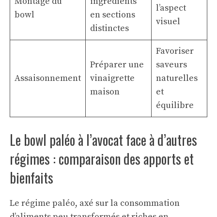
Montage du
ingrédients
l’aspect
bowl
en sections
visuel
distinctes
Favoriser
Préparer une
saveurs
Assaisonnement
vinaigrette
naturelles
maison
et
équilibre
Le bowl paléo à l’avocat face à d’autres
régimes : comparaison des apports et
bienfaits
Le régime paléo, axé sur la consommation
d’aliments peu transformés et riches en