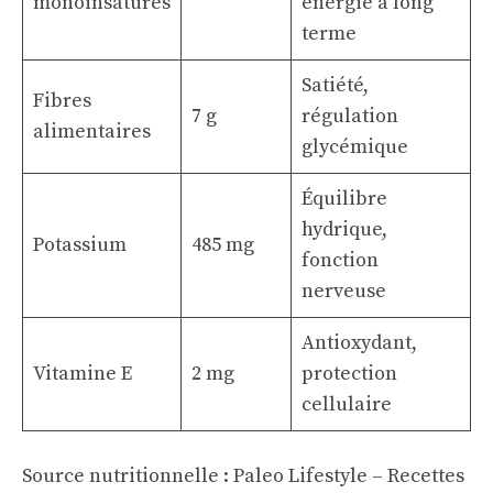
monoinsaturés
énergie à long
terme
Satiété,
Fibres
7 g
régulation
alimentaires
glycémique
Équilibre
hydrique,
Potassium
485 mg
fonction
nerveuse
Antioxydant,
Vitamine E
2 mg
protection
cellulaire
Source nutritionnelle :
Paleo Lifestyle – Recettes