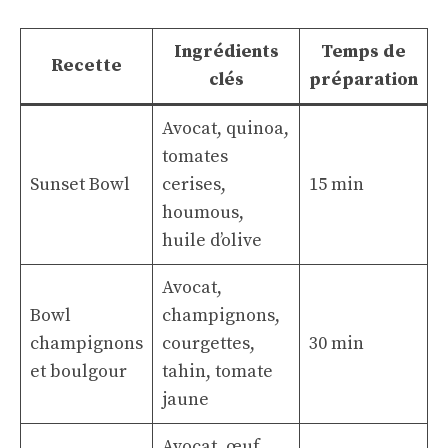
Ingrédients
Temps de
Recette
clés
préparation
Avocat, quinoa,
tomates
Sunset Bowl
cerises,
15 min
houmous,
huile d’olive
Avocat,
Bowl
champignons,
champignons
courgettes,
30 min
et boulgour
tahin, tomate
jaune
Avocat, œuf,