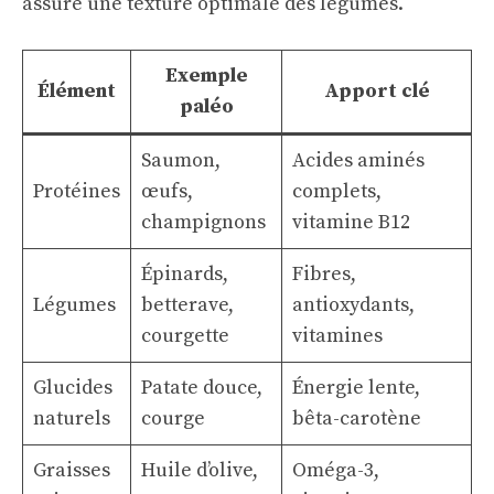
assure une texture optimale des légumes.
Exemple
Élément
Apport clé
paléo
Saumon,
Acides aminés
Protéines
œufs,
complets,
champignons
vitamine B12
Épinards,
Fibres,
Légumes
betterave,
antioxydants,
courgette
vitamines
Glucides
Patate douce,
Énergie lente,
naturels
courge
bêta-carotène
Graisses
Huile d’olive,
Oméga-3,