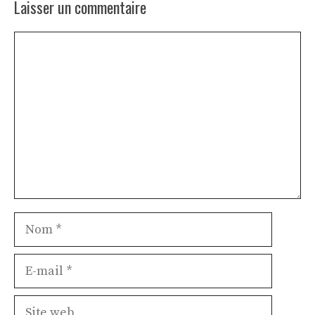
Laisser un commentaire
Commentaire
Nom
E-
mail
Site