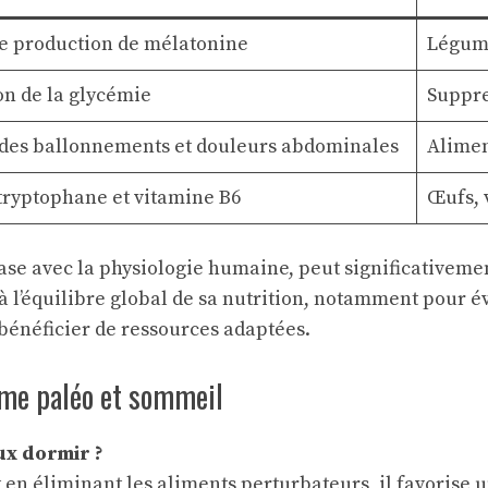
e production de mélatonine
Légume
on de la glycémie
Suppre
des ballonnements et douleurs abdominales
Alimen
tryptophane et vitamine B6
Œufs, v
ase avec la physiologie humaine, peut significativemen
l’équilibre global de sa nutrition, notamment pour évi
bénéficier de ressources adaptées.
me paléo et sommeil
ux dormir ?
t en éliminant les aliments perturbateurs, il favoris