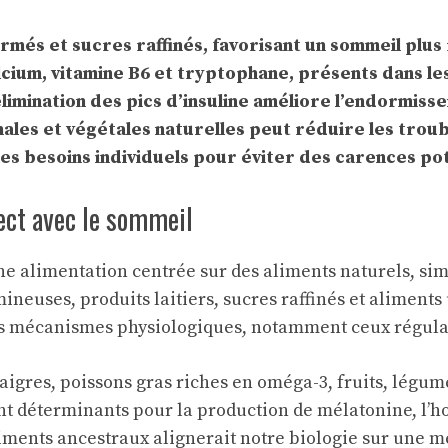
rmés et sucres raffinés, favorisant un sommeil plus
ium, vitamine B6 et tryptophane, présents dans les 
’élimination des pics d’insuline améliore l’endormisse
ales et végétales naturelles peut réduire les troub
es besoins individuels pour éviter des carences pot
rect avec le sommeil
e alimentation centrée sur des aliments naturels, sim
mineuses, produits laitiers, sucres raffinés et aliment
es mécanismes physiologiques, notamment ceux régula
gres, poissons gras riches en oméga-3, fruits, légume
ont déterminants pour la production de mélatonine, l’
liments ancestraux alignerait notre biologie sur une 