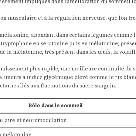
ièrement impliqués dans l’amélioration du sommeil lor
tion musculaire et à la régulation nerveuse, que l’on t
la mélatonine, abondant dans certains légumes comme l
du tryptophane en sérotonine puis en mélatonine, présen
e la mélatonine, très présent dans les œufs, la volaille
ormissement plus rapide, une meilleure continuité du
s aliments à indice glycémique élevé comme le riz blanc
nocturnes liés aux fluctuations du sucre sanguin.
Rôle dans le sommeil
ulaire et neuromodulation
a mélatonine