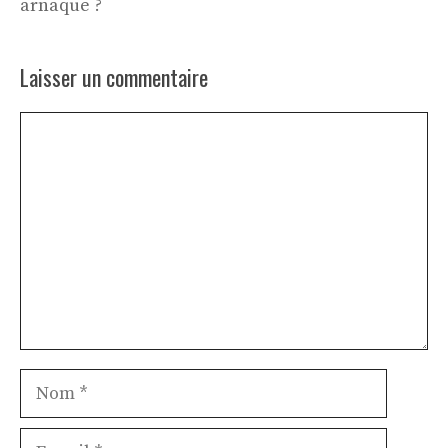
arnaque ?
Laisser un commentaire
Commentaire
Nom
E-