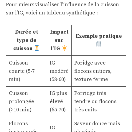
Pour mieux visualiser l’influence de la cuisson
sur l’IG, voici un tableau synthétique :
Durée et
Impact
Exemple pratique
type de
sur
cuisson
l’IG
Cuisson
IG
Poridge avec
courte (5-7
modéré
flocons entiers,
min)
(58-60)
texture ferme
Cuisson
IG plus
Porridge très
prolongée
élevé
tendre ou flocons
(>10 min)
(65-70)
très cuits
Flocons
Saveur douce mais
IG
instantanés
glycémie