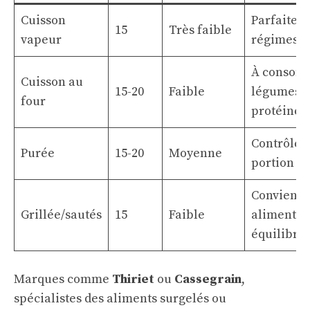
Cuisson
Parfaite 
15
Très faible
vapeur
régimes fa
À consom
Cuisson au
15-20
Faible
légumes 
four
protéines
Contrôler 
Purée
15-20
Moyenne
portion
Convient 
Grillée/sautés
15
Faible
alimentat
équilibré
Marques comme
Thiriet
ou
Cassegrain
,
spécialistes des aliments surgelés ou