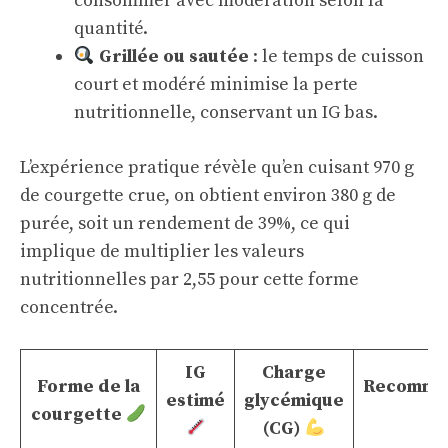
consommer avec modération selon la
quantité.
Grillée ou sautée
: le temps de cuisson
court et modéré minimise la perte
nutritionnelle, conservant un IG bas.
L’expérience pratique révèle qu’en cuisant 970 g
de courgette crue, on obtient environ 380 g de
purée, soit un rendement de 39%, ce qui
implique de multiplier les valeurs
nutritionnelles par 2,55 pour cette forme
concentrée.
IG
Charge
Forme de la
Recomman
estimé
glycémique
courgette
(CG)