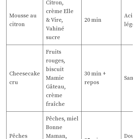
Citron,
crème Elle
Mousse au
Acidu
& Vire,
20 min
citron
léger
Vahiné
sucre
Fruits
rouges,
biscuit
Cheesecake
30 min +
Mamie
Sans 
cru
repos
Gâteau,
crème
fraîche
Pêches, miel
Bonne
Pêches
Maman,
Douce