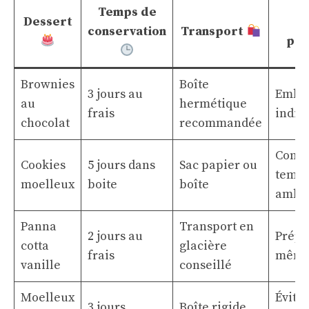
Temps de
Dessert
C
conservation
Transport
pra
Brownies
Boîte
3 jours au
Embal
au
hermétique
frais
indiv
chocolat
recommandée
Conse
Cookies
5 jours dans
Sac papier ou
tempé
moelleux
boite
boîte
ambi
Panna
Transport en
2 jours au
Prépa
cotta
glacière
frais
mêm
vanille
conseillé
Moelleux
Évite
3 jours
Boîte rigide