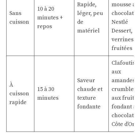
Rapide,
mousse au
10 à 20
Sans
léger, peu
chocolat
minutes +
cuisson
de
Nestlé
repos
matériel
Dessert,
verrines
fruitées
Clafoutis
aux
Saveur
amandes,
À
15 à 30
chaude et
crumble
cuisson
minutes
texture
aux fruits,
rapide
fondante
fondant au
chocolat
Côte d’Or