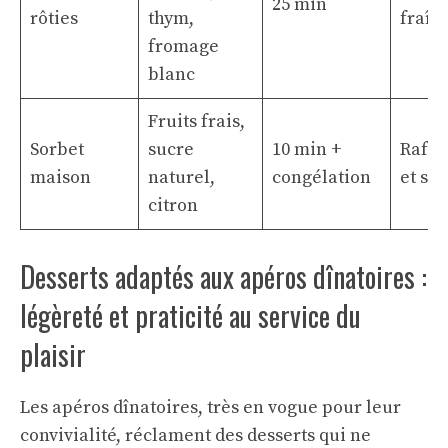
25 min
rôties
thym,
fraîc
fromage
blanc
Fruits frais,
Sorbet
sucre
10 min +
Rafra
maison
naturel,
congélation
et sai
citron
Desserts adaptés aux apéros dînatoires :
légèreté et praticité au service du
plaisir
Les apéros dînatoires, très en vogue pour leur
convivialité, réclament des desserts qui ne