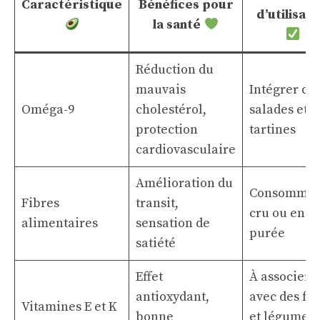
Caractéristique
Bénéfices pour
d’utilisati
la santé
Réduction du
mauvais
Intégrer da
Oméga-9
cholestérol,
salades et
protection
tartines
cardiovasculaire
Amélioration du
Consomme
Fibres
transit,
cru ou en
alimentaires
sensation de
purée
satiété
Effet
À associer
antioxydant,
avec des fru
Vitamines E et K
bonne
et légumes