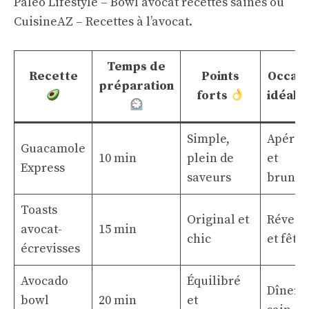
Paléo Lifestyle – Bowl avocat recettes saines
ou
CuisineAZ – Recettes à l’avocat
.
Temps de
Recette
Points
Occasi
préparation
forts
idéale
Simple,
Apériti
Guacamole
10 min
plein de
et
Express
saveurs
brunch
Toasts
Original et
Réveil
avocat-
15 min
chic
et fêtes
écrevisses
Avocado
Équilibré
Dîner
bowl
20 min
et