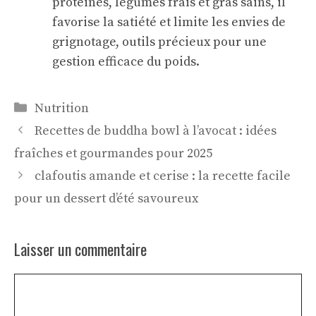
protéines, légumes frais et gras sains, il
favorise la satiété et limite les envies de
grignotage, outils précieux pour une
gestion efficace du poids.
Catégories
Nutrition
Recettes de buddha bowl à l’avocat : idées
fraîches et gourmandes pour 2025
clafoutis amande et cerise : la recette facile
pour un dessert d’été savoureux
Laisser un commentaire
Commentaire