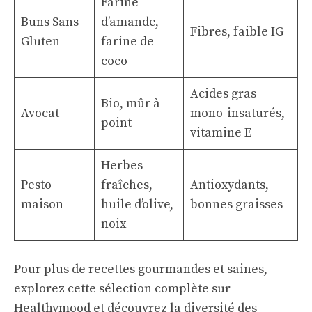
Farine
Buns Sans
d’amande,
Fibres, faible IG
Gluten
farine de
coco
Acides gras
Bio, mûr à
Avocat
mono-insaturés,
point
vitamine E
Herbes
Pesto
fraîches,
Antioxydants,
maison
huile d’olive,
bonnes graisses
noix
Pour plus de recettes gourmandes et saines,
explorez cette sélection complète sur
Healthymood
et découvrez la diversité des